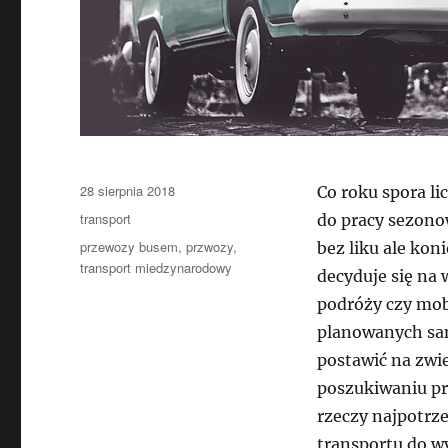
Data
28 sierpnia 2018
Co roku spora li
publikacji
Kategorie
transport
do pracy sezonow
Tagi
przewozy busem
,
przwozy
,
bez liku ale kon
transport miedzynarodowy
decyduje się na
podróży czy mob
planowanych sam
postawić na zwi
poszukiwaniu pr
rzeczy najpotrz
transportu do w