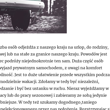
czba osób odjeżdża z naszego kraju na urlop, do rodziny,
ej lub na stałe za granice naszego kraju. Powodów jest
iec podróży niejednokrotnie ten sam. Duża część osób
 wyjazd prywatnym samochodem, z uwagi na komfort
ilność. Jest to duże ułatwienie przede wszystkim podcza
odzielnie wakacji. Zdołamy w tedy być niezależni,
edzanie i być bez ustanku w ruchu. Nieraz wyjeżdżamy w
acy lub do pracy sezonowej i zabieramy ze sobą jedynie
ebniejsze. W tedy też szukamy dogodnego,taniego
yselekcjonowanego przez nas położenia. Rozstrzygając s