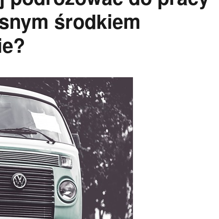
asnym środkiem
ie?