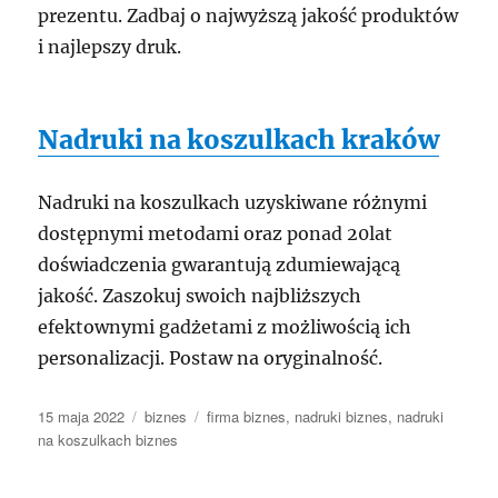
prezentu. Zadbaj o najwyższą jakość produktów
i najlepszy druk.
Nadruki na koszulkach kraków
Nadruki na koszulkach uzyskiwane różnymi
dostępnymi metodami oraz ponad 20lat
doświadczenia gwarantują zdumiewającą
jakość. Zaszokuj swoich najbliższych
efektownymi gadżetami z możliwością ich
personalizacji. Postaw na oryginalność.
Data
Kategorie
Tagi
15 maja 2022
biznes
firma biznes
,
nadruki biznes
,
nadruki
publikacji
na koszulkach biznes