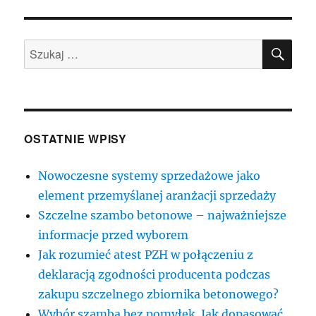
A
wpisach
STR
ONA
SZU
Szukaj:
OSTATNIE WPISY
Nowoczesne systemy sprzedażowe jako
element przemyślanej aranżacji sprzedaży
Szczelne szambo betonowe – najważniejsze
informacje przed wyborem
Jak rozumieć atest PZH w połączeniu z
deklaracją zgodności producenta podczas
zakupu szczelnego zbiornika betonowego?
Wybór szamba bez pomyłek. Jak dopasować