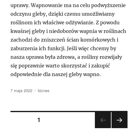
uprawy. Wapnowanie ma na celu podwyższenie
odczynu gleby, dzięki czemu umożliwiamy
roślinom ich właściwe odżywianie. Z powodu
kwaśnej gleby i niedoborów wapnia w roślinach
zachodzi do zniszczeń ścian komórkowych i
zaburzenia ich funkcji. Jeśli więc chcemy by
nasza uprawa była zdrowa, a rośliny rozwijały
się poprawnie warto skorzystać i zakupić
odpowiednie dla naszej gleby wapno.
Data
Kategorie
7 maja 2022
biznes
publikacji
Nawigacja
STRONA
1
NAST
po
ĘPN