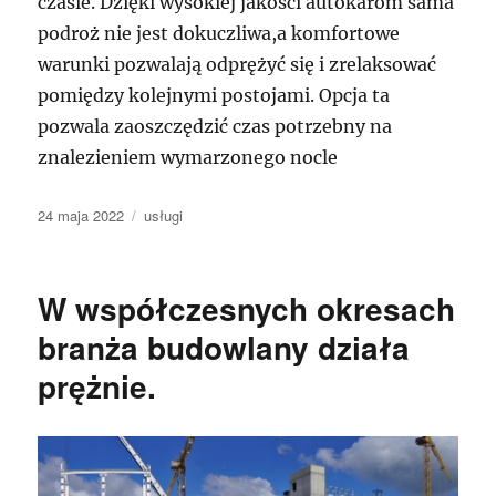
czasie. Dzięki wysokiej jakości autokarom sama
podroż nie jest dokuczliwa,a komfortowe
warunki pozwalają odprężyć się i zrelaksować
pomiędzy kolejnymi postojami. Opcja ta
pozwala zaoszczędzić czas potrzebny na
znalezieniem wymarzonego nocle
Data
Kategorie
24 maja 2022
usługi
publikacji
W współczesnych okresach
branża budowlany działa
prężnie.